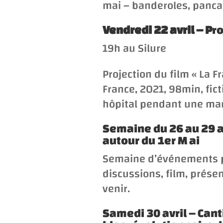
mai – banderoles, panca
Vendredi 22 avril – P
ro
19h au Silure
Projection du film «
La F
France, 2021, 98min, fic
hôpital pendant une mani
Semaine du 26 au 29 
autour du 1er M ai
Semaine d’événements p
discussions, film, prése
venir.
Samedi 30 avril – Canti