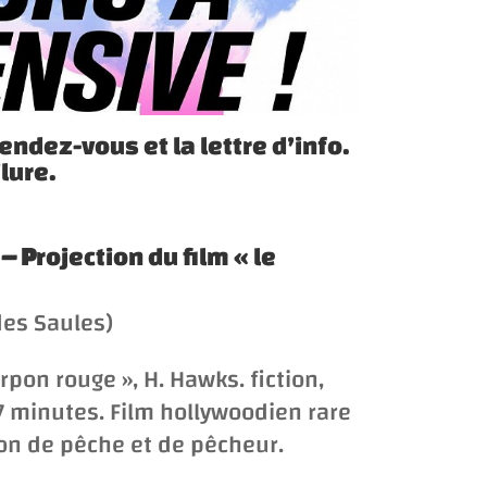
endez-vous et la lettre d’info.
lure.
 – P
rojection du film «
le
des Saules)
arpon rouge
», H. Hawks. fiction,
 77 minutes. Film hollywoodien rare
ion de pêche et de pêcheur.