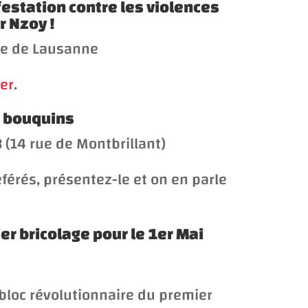
estation contre les violences
r Nzoy !
are de Lausanne
ter
.
e bouquins
3 (14 rue de Montbrillant)
éférés, présentez-le
et on en parle
ier bricolage pour le 1er Mai
 bloc révolutionnaire du premier